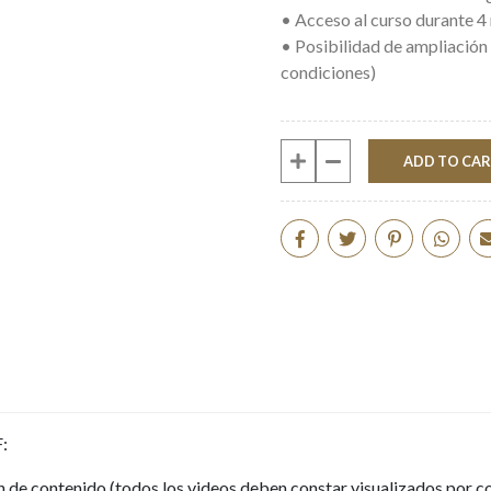
• Acceso al curso durante 4
• Posibilidad de ampliación 
condiciones)
ADD TO CA
F:
n de contenido (todos los videos deben constar visualizados por 