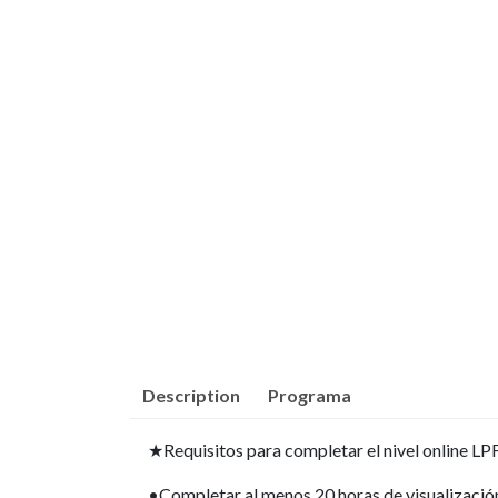
Description
Programa
★Requisitos para completar el nivel online LP
•Completar al menos 20 horas de visualizació