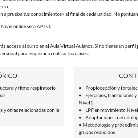
Apto
 a prueba tus conocimientos» al final de cada unidad. No puntúan
l Nivel online será APTO.
s acceso al curso en el Aula Virtual Aulands. Si no tienes un perfil
ersonal para empezar a realizar las clases.
ÓRICO
CONT
uctura y ritmo respiratorio
• Propiocepción y fortalec
sis
• Ejercicios, transiciones y
Nivel 2
s y otras relacionadas con la
• LPF en movimiento Nivel
• Adaptaciones metodológi
• Metodología y procedimien
grupos reducidos