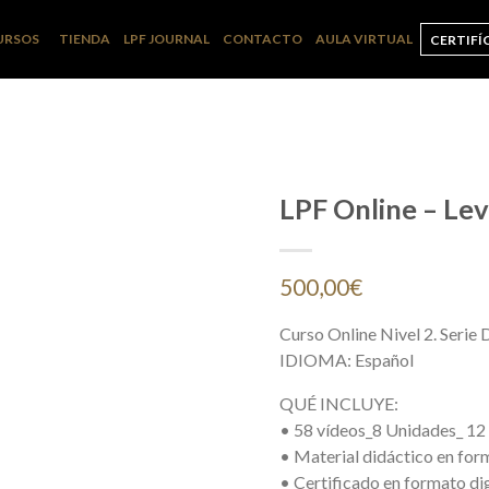
URSOS
TIENDA
LPF JOURNAL
CONTACTO
AULA VIRTUAL
CERTIFÍ
LPF Online – Lev
500,00
€
Curso Online Nivel 2. Serie 
IDIOMA: Español
QUÉ INCLUYE:
• 58 vídeos_8 Unidades_ 12
• Material didáctico en form
• Certificado en formato dig