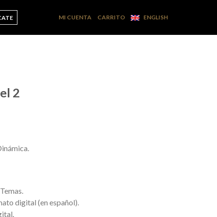
MI CUENTA
CARRITO
ENGLISH
CATE
el 2
Dinámica.
 Temas.
ato digital (en español).
ital.