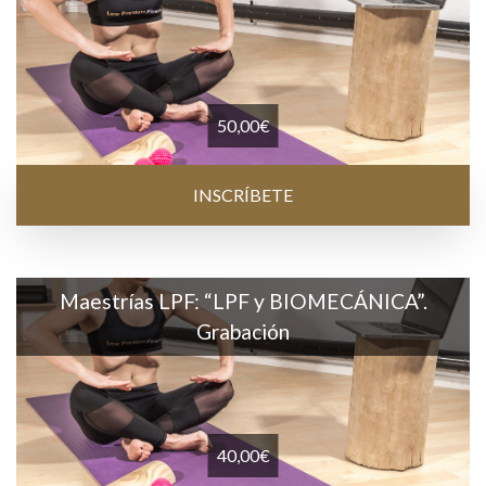
50,00
€
INSCRÍBETE
Maestrías LPF: “LPF y BIOMECÁNICA”.
Grabación
40,00
€