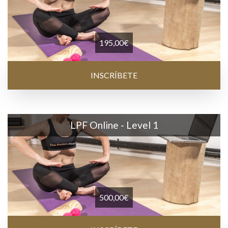
195,00
€
INSCRÍBETE
LPF Online - Level 1
500,00
€