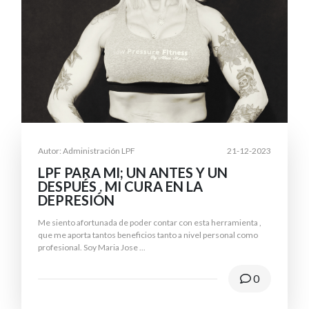
Autor: Administración LPF
21-12-2023
LPF PARA MI; UN ANTES Y UN
DESPUÉS . MI CURA EN LA
DEPRESIÓN
Me siento afortunada de poder contar con esta herramienta ,
que me aporta tantos beneficios tanto a nivel personal como
profesional. Soy Maria Jose
...
0