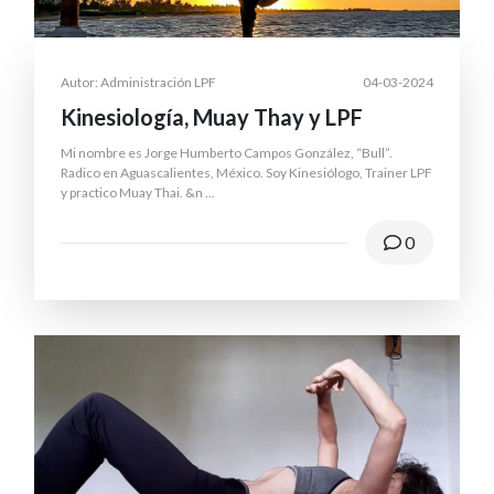
Autor: Administración LPF
04-03-2024
Kinesiología, Muay Thay y LPF
Mi nombre es Jorge Humberto Campos González, “Bull”.
Radico en Aguascalientes, México. Soy Kinesiólogo, Trainer LPF
y practico Muay Thai. &n
...
0