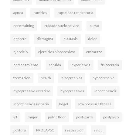
apnea
cambios
capacidad respiratoria
core training
cuidado suelo pélvico
curso
deporte
diafragma
diástasis
dolor
ejercicio
ejercicios hipopresivos
embarazo
entrenamiento
espalda
experiencia
fisioterapia
formación
health
hipopresivos
hypopressive
hypopressive exercise
hypopressives
incontinencia
incontinencia urinaria
kegel
low pressure fitness
lpf
mujer
pelvic floor
post-parto
postparto
postura
PROLAPSO
respiración
salud