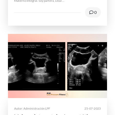
Materno Integral. Soy partera, Doul
...
0
Autor: Administración LPF
25-07-2023