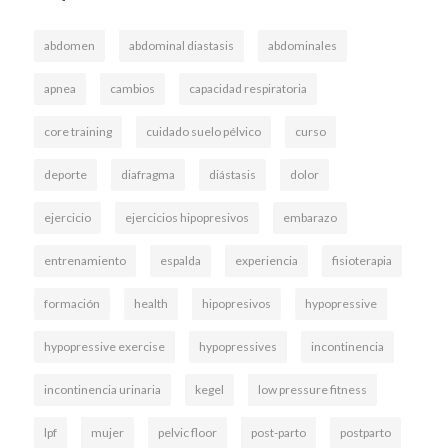
abdomen
abdominal diastasis
abdominales
apnea
cambios
capacidad respiratoria
core training
cuidado suelo pélvico
curso
deporte
diafragma
diástasis
dolor
ejercicio
ejercicios hipopresivos
embarazo
entrenamiento
espalda
experiencia
fisioterapia
formación
health
hipopresivos
hypopressive
hypopressive exercise
hypopressives
incontinencia
incontinencia urinaria
kegel
low pressure fitness
lpf
mujer
pelvic floor
post-parto
postparto