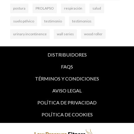
postura
PROLAPSO
respiración
salud
suelo pélvico
testimonio
testimonios
urinary incontinence
wall series
wood roller
DISTRIBUIDORES
FAQS
TÉRMINOS Y CONDICIONES
AVISO LEGAL
POLÍTICA DE PRIVACIDAD
POLÍTICA DE COOKIES